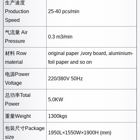
生产速度
Production
25-40 pcs/min
Speed
气流量 Air
0.3 m3/min
Pressure
材料 Row
original paper ,ivory board, aluminium-
material
foil paper and so on
电源Power
220/380V 50Hz
Voltage
总功率Total
5.0KW
Power
重量Weight
1300kgs
包装尺寸Package
1950L×1550W×1900H (mm)
size