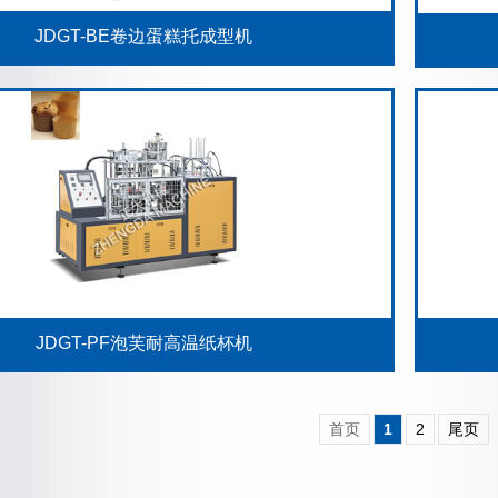
JDGT-BE卷边蛋糕托成型机
JDGT-PF泡芙耐高温纸杯机
首页
1
2
尾页